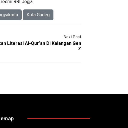
 resmi RRI Jogja.
ogyakarta
Kota Gudeg
Next Post
an Literasi Al-Qur’an Di Kalangan Gen
Z
temap