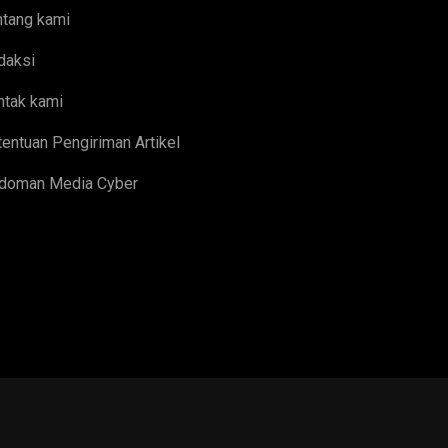
ntang kami
daksi
ntak kami
entuan Pengiriman Artikel
doman Media Cyber