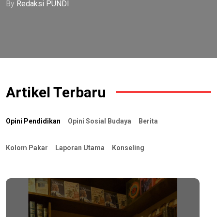
By
By
Redaksi PUNDI
Redaksi PUNDI
Artikel Terbaru
Opini Pendidikan
Opini Sosial Budaya
Berita
Kolom Pakar
Laporan Utama
Konseling