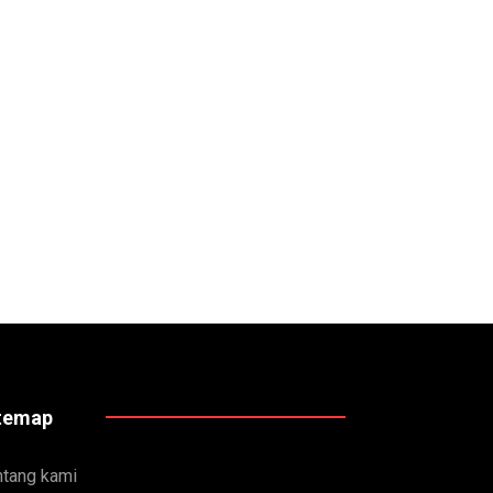
temap
ntang kami