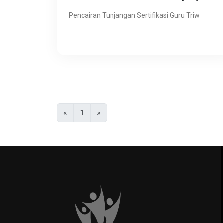
Reformasi Birokrasi Diuji
Pencairan Tunjangan Sertifikasi Guru Triw
Previous
Next
«
1
»